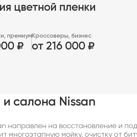
ия цветной пленки
и, премиум
Кроссоверы, бизнес
 000
от 216 000
 и салона Nissan
an направлен на восстановление и по
ит многоэтапную мойку, очистку от би