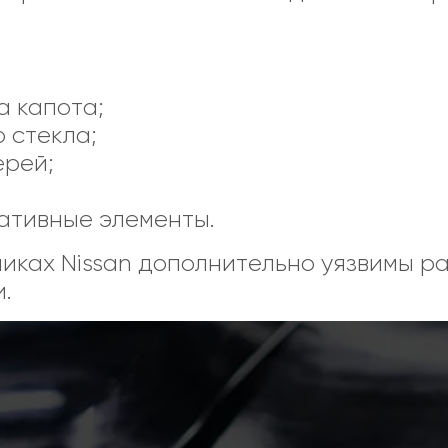
а капота;
 стекла;
ерей;
ативные элементы.
иках Nissan дополнительно уязвимы р
.