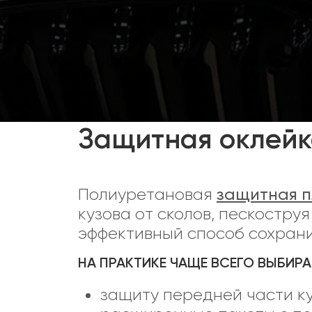
Защитная оклейк
Полиуретановая
защитная 
кузова от сколов, пескостру
эффективный способ сохрани
НА ПРАКТИКЕ ЧАЩЕ ВСЕГО ВЫБИР
защиту передней части ку