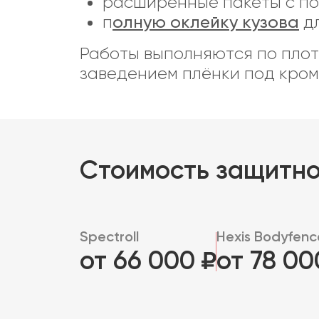
расширенные пакеты с пор
п
олную оклейку кузова
дл
Работы выполняются по плот
заведением плёнки под кромк
Стоимость защитно
Spectroll
Hexis Bodyfenc
от 66 000
от 78 0