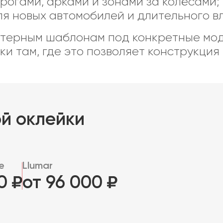
огами, арками и зонами за колёсами;
я новых автомобилей и длительного в
терным шаблонам под конкретные моде
и там, где это позволяет конструкция 
й оклейки
e
Llumar
00
от 96 000