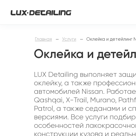
Главная
—
Услуги
—
Оклейка и детейлинг N
Оклейка и детейл
LUX Detailing выполняет защ
оклейку, а также профессио
автомобилей Nissan. Работа
Qashqai, X-Trail, Murano, Pathf
Patrol, а также седанами и 
версиями. Все услуги подби
особенностей лакокрасочног
конструкции кузова и реаль