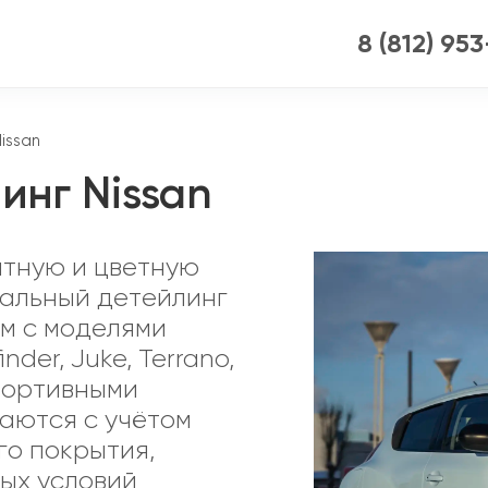
8 (812) 95
issan
инг Nissan
итную и цветную
нальный детейлинг
ем с моделями
inder, Juke, Terrano,
спортивными
раются с учётом
о покрытия,
ных условий