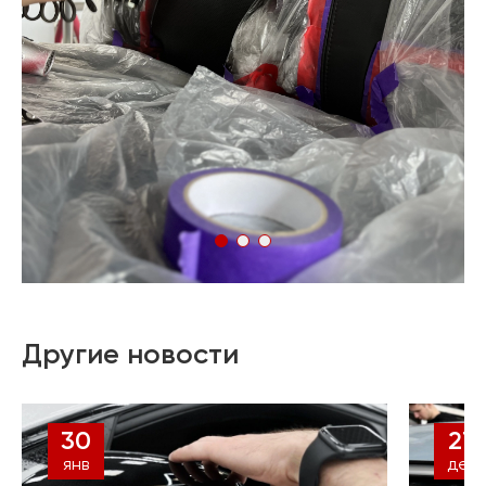
Другие новости
30
27
янв
дек