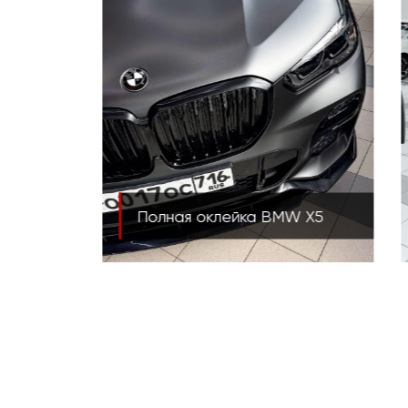
 X5
Оклейка Geely Emgrand