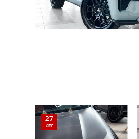
28
апр