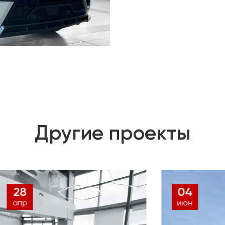
Другие проекты
27
04
авг
июн