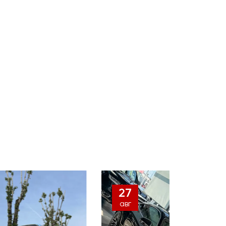
27
авг